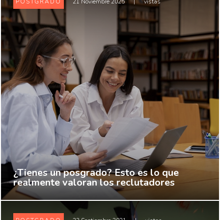
POSTGRADO
21 Noviembre 2025
|
vistas
¿Tienes un posgrado? Esto es lo que
realmente valoran los reclutadores