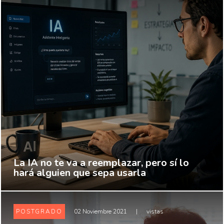
La IA no te va a reemplazar, pero sí lo
hará alguien que sepa usarla
POSTGRADO
02 Noviembre 2021
|
vistas