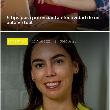
5 tips para potenciar la efectividad de un
aula virtual
EXPERTOS
12 Abril 2022
|
3596 vistas