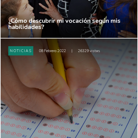
¿Cómo descubrir mi vocación según mis
habilidades?
NOTICIAS
08 Febrero 2022
|
26329 vistas