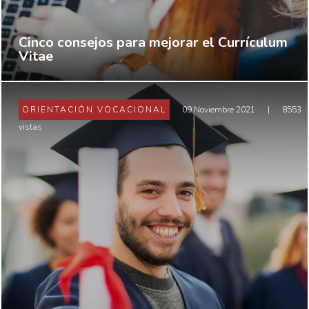
Cinco consejos para mejorar el Currículum
Vitae
ORIENTACIÓN VOCACIONAL
09 Noviembre 2021
|
8553
vistas