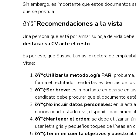
Sin embargo, es importante que estos documentos se 
que se postula.
ðŸš¨
Recomendaciones a la vista
Una persona que está por armar su hoja de vida debe
destacar su CV ante el resto
.
Es por eso, que Susana Lamas, directora de empleabi
Vitae:
ðŸ“¢Utilizar la metodología PAR:
problema, 
forma el reclutador tendrá las evidencias de los
ðŸ“¢Ser breve:
es importante enfocarse en las 
candidato debe procurar que el documento est
ðŸ“¢No incluir datos personales:
en la actua
nacionalidad, estado civil, disponibilidad inmedia
ðŸ“¢Mantener el orden:
se debe utilizar un ún
usar letra gris y pequeños toques de líneas en co
ðŸ“¢Tener en cuenta objetivos y puesto al 