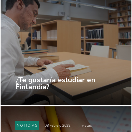
¿Te gustaría estudiar en
Finlandia?
NOTICIAS
08 Febrero 2022
|
vistas