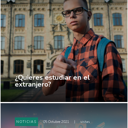
¿Quieres estudiar en el
extranjero?
NOTICIAS
05 Octubre 2021
|
vistas