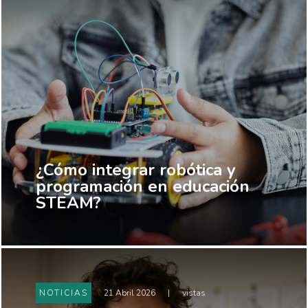
¿Cómo integrar robótica y
programación en educación
STEAM?
NOTICIAS
21 Abril 2026
|
vistas