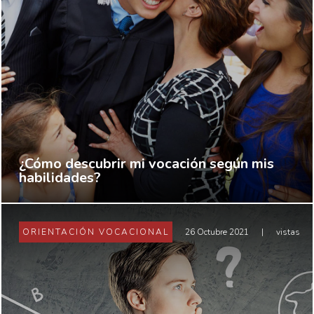
¿Cómo descubrir mi vocación según mis
habilidades?
ORIENTACIÓN VOCACIONAL
26 Octubre 2021
|
vistas