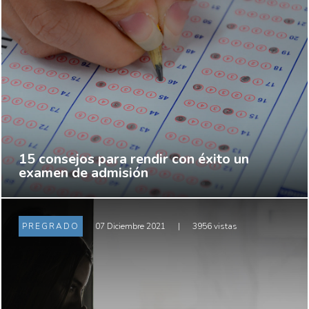
15 consejos para rendir con éxito un
examen de admisión
PREGRADO
07 Diciembre 2021
|
3956 vistas