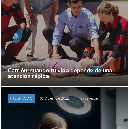
Carrión: cuando tu vida depende de una
atención rápida
PREGRADO
01 Diciembre 2022
|
3782 vistas