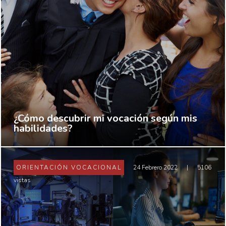
¿Cómo descubrir mi vocación según mis
habilidades?
ORIENTACIÓN VOCACIONAL
24 Febrero 2022
|
5106
vistas