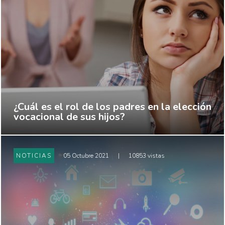
¿Cuál es el rol de los padres en la elección
vocacional de sus hijos?
NOTICIAS
05 Octubre 2021
|
10853 vistas