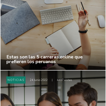
Estas son las 5 carreras online que
prefieren los peruanos
NOTICIAS
24 Junio 2022
|
4497 vistas