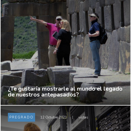
¿Te gustaría mostrarle al mundo el legado
de nuestros antepasados?
PREGRADO
12 Octubre 2021
|
vistas