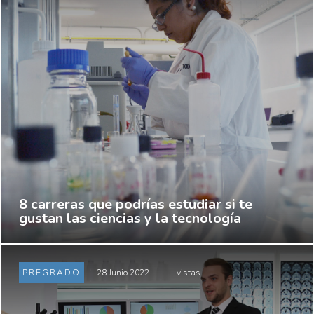
8 carreras que podrías estudiar si te
gustan las ciencias y la tecnología
PREGRADO
28 Junio 2022
|
vistas