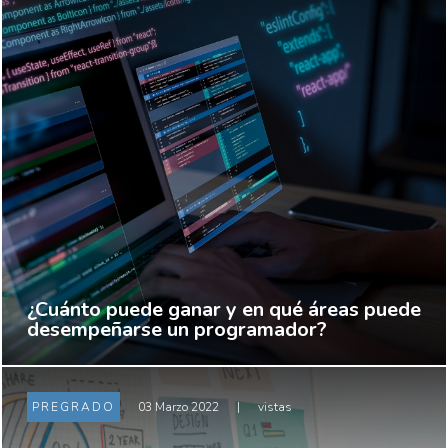
¿Cuánto puede ganar y en qué áreas puede
desempeñarse un programador?
PREGRADO
03 Marzo 2022
|
vistas