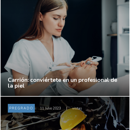
Carrión: conviértete en un profesional de
la piel
PREGRADO
11 Julio 2023
|
vistas