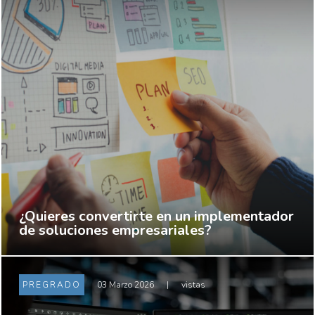
¿Quieres convertirte en un implementador
de soluciones empresariales?
PREGRADO
03 Marzo 2026
|
vistas