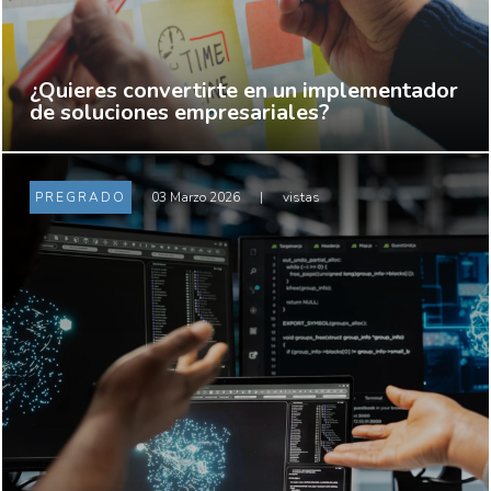
¿Quieres convertirte en un implementador
de soluciones empresariales?
PREGRADO
03 Marzo 2026
|
vistas