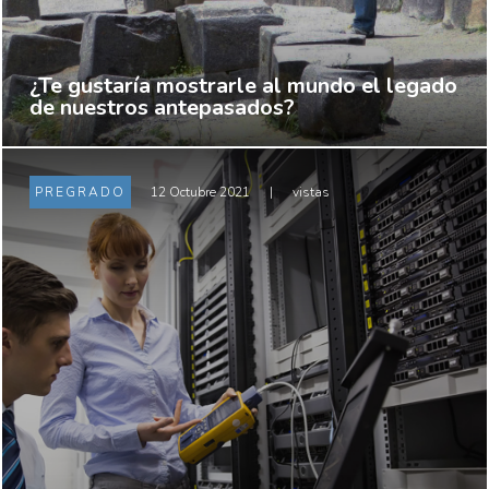
¿Te gustaría mostrarle al mundo el legado
de nuestros antepasados?
PREGRADO
12 Octubre 2021
|
vistas