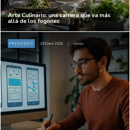
Arte Culinario: una carrera que va más
allá de los fogones
PREGRADO
28 Enero 2026
|
vistas