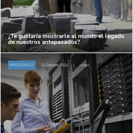
¿Te gustaría mostrarle al mundo el legado
de nuestros antepasados?
PREGRADO
12 Octubre 2021
|
vistas