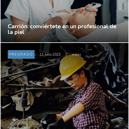
Carrión: conviértete en un profesional de
la piel
PREGRADO
11 Julio 2023
|
vistas