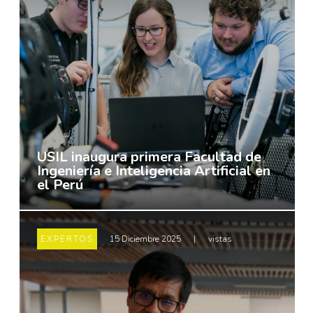
USIL inaugura primera Facultad de
Ingeniería e Inteligencia Artificial en
el Perú
EXPERTOS
15 Diciembre 2025
|
vistas