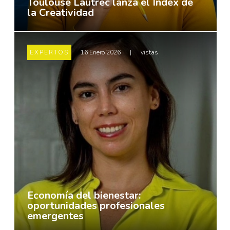
Toulouse Lautrec lanza el Index de
la Creatividad
EXPERTOS
16 Enero 2026
|
vistas
Economía del bienestar:
oportunidades profesionales
emergentes