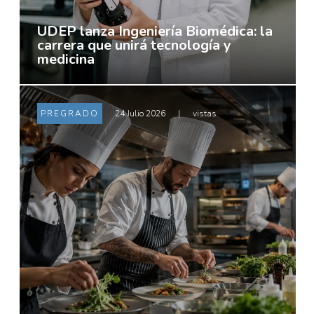
UDEP lanza Ingeniería Biomédica: la
carrera que unirá tecnología y
medicina
PREGRADO
24 Julio 2026
|
vistas