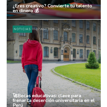
¿Eres creativo? Convierte tu talento
en dinero 💰
NOTICIAS
17 Abril 2026
|
vistas
🚀Becas educativas: clave para
frenar la deserción universitaria en el
Perú